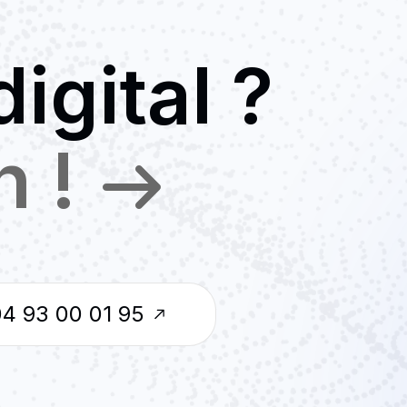
igital ?
n !
04 93 00 01 95